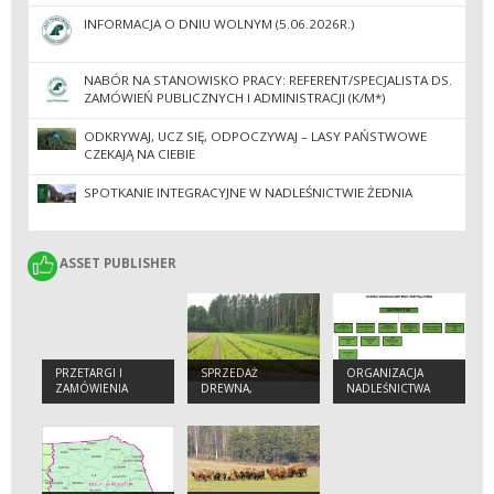
ADMINISTRACJI
INFORMACJA O DNIU WOLNYM (5.06.2026R.)
NABÓR NA STANOWISKO PRACY: REFERENT/SPECJALISTA DS.
ZAMÓWIEŃ PUBLICZNYCH I ADMINISTRACJI (K/M*)
ODKRYWAJ, UCZ SIĘ, ODPOCZYWAJ – LASY PAŃSTWOWE
CZEKAJĄ NA CIEBIE
SPOTKANIE INTEGRACYJNE W NADLEŚNICTWIE ŻEDNIA
ASSET PUBLISHER
ASSET PUBLISHER
PRZETARGI I
SPRZEDAŻ
ORGANIZACJA
ZAMÓWIENIA
DREWNA,
NADLEŚNICTWA
CHOINEK I
SADZONEK