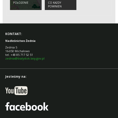
POŁOŻENIE
CO KAŻDY
POWINIEN
WIEDZIEĆ O
ŻUBRZE
KONTAKT:
Nadleśnictwo Żednia
Żednia 5
16-050 Michałowo
tel. +48 85 717 52 51
zednia@bialystok.lasy.gov.pl
Jesteśmy na: