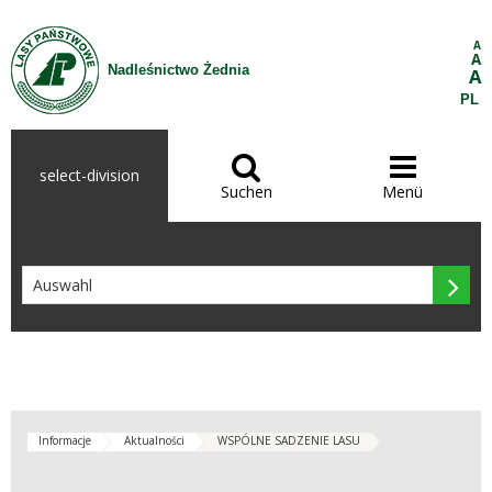
Zum Inhalt wechseln
A
A
Nadleśnictwo Żednia
A
PL


select-division
Suchen
Menü

Informacje
Aktualności
WSPÓLNE SADZENIE LASU