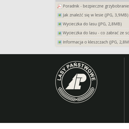
Poradnik - bezpieczne grzybobrani
Jak znaleźć się w lesie (JPG, 3,9MB)
Wycieczka do lasu (JPG, 2,8MB)
Wycieczka do lasu - co zabrać ze s
Informacja o kleszczach (JPG, 2,8