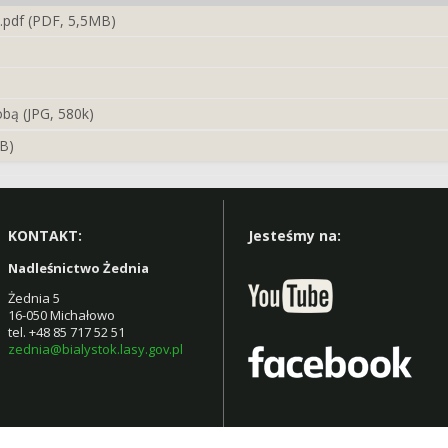
e.pdf (PDF, 5,5MB)
obą (JPG, 580k)
MB)
KONTAKT:
Jesteśmy na:
Nadleśnictwo Żednia
Żednia 5
16-050 Michałowo
tel. +48 85 717 52 51
zednia@bialystok.lasy.gov.pl