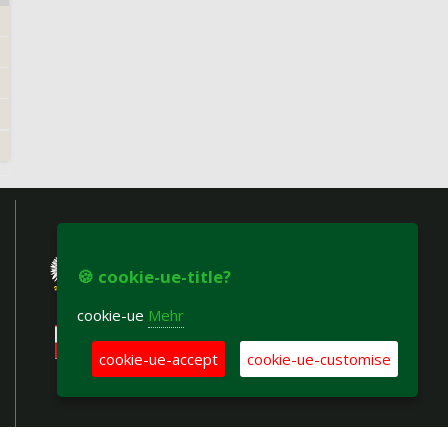
🍪 cookie-ue-title?
cookie-ue
Mehr
cookie-ue-accept
cookie-ue-customise
accesibility-declaration