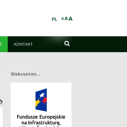
A
A
A
PL

E
KONTAKT
Webcontent-Anzeige
Webcontent-Anzeige