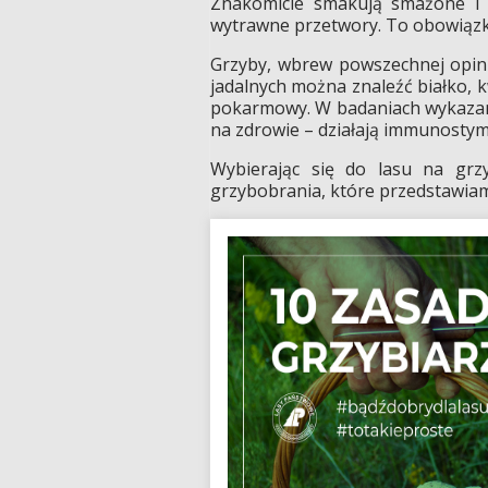
Znakomicie smakują smażone i 
wytrawne przetwory. To obowiązko
Grzyby, wbrew powszechnej opini
jadalnych można znaleźć białko, k
pokarmowy. W badaniach wykazan
na zdrowie – działają immunostymu
Wybierając się do lasu na gr
grzybobrania, które przedstawiam