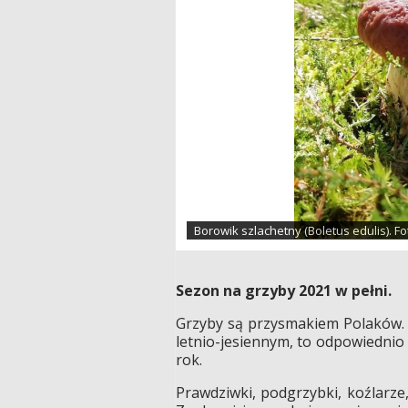
Borowik szlachetny (Boletus edulis). Fot
Sezon na grzyby 2021 w pełni.
Grzyby są przysmakiem Polaków. P
letnio-jesiennym, to odpowiedni
rok.
Prawdziwki, podgrzybki, koźlarze