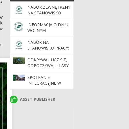
az
NABÓR ZEWNĘTRZNY
NA STANOWISKO
ów
REFERENTA/SPECJALISTY
ik
DS. ZAMÓWIEŃ
INFORMACJA O DNIU
yw
PUBLICZNYCH I
WOLNYM
ADMINISTRACJI
(5.06.2026R.)
NABÓR NA
o
STANOWISKO PRACY:
REFERENT/SPECJALISTA
DS. ZAMÓWIEŃ
ODKRYWAJ, UCZ SIĘ,
PUBLICZNYCH I
ODPOCZYWAJ – LASY
ADMINISTRACJI
PAŃSTWOWE
(K/M*)
CZEKAJĄ NA CIEBIE
SPOTKANIE
INTEGRACYJNE W
NADLEŚNICTWIE
ŻEDNIA
ASSET PUBLISHER
ASSET PUBLISHER