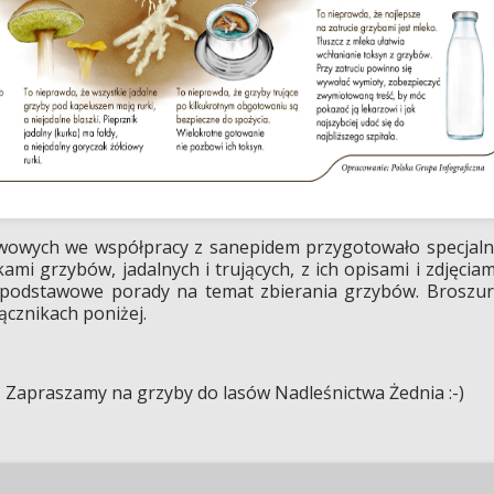
wowych we współpracy z sanepidem przygotowało specjal
i grzybów, jadalnych i trujących, z ich opisami i zdjęciam
 podstawowe porady na temat zbierania grzybów. Broszu
łącznikach poniżej.
y do lasów Nadleśnictwa Żednia :-)