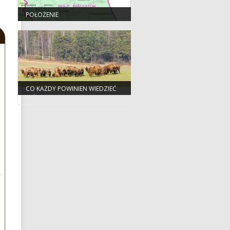
POŁOŻENIE
CO KAŻDY POWINIEN WIEDZIEĆ
O ŻUBRZE