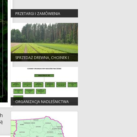
PRZETARGI I ZAMÓWIENIA
SPRZEDAŻ DREWNA, CHOINEK I
SADZONEK
ORGANIZACJA NADLEŚNICTWA
ch
bą