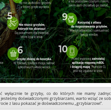
ać wyłącznie te grzyby, co do których nie mamy żadny
nie jesteśmy doświadczonymi grzybiarzami, warto wziąć ze so
rocie z lasu pokazać je doświadczonemu „grzybiarzowi”.