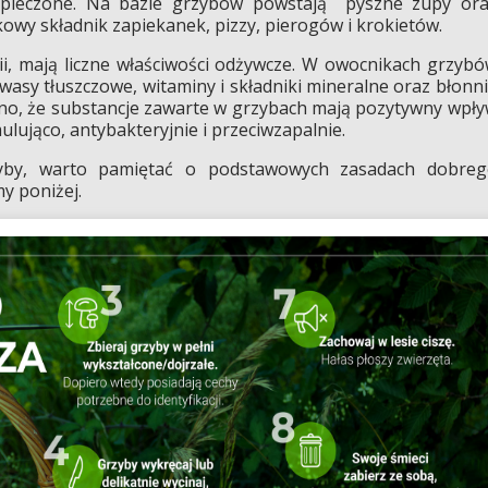
pieczone. Na bazie grzybów powstają pyszne zupy or
wy składnik zapiekanek, pizzy, pierogów i krokietów.
i, mają liczne właściwości odżywcze. W owocnikach grzyb
wasy tłuszczowe, witaminy i składniki mineralne oraz błonn
o, że substancje zawarte w grzybach mają pozytywny wpł
lująco, antybakteryjnie i przeciwzapalnie.
zyby, warto pamiętać o podstawowych zasadach dobreg
y poniżej.