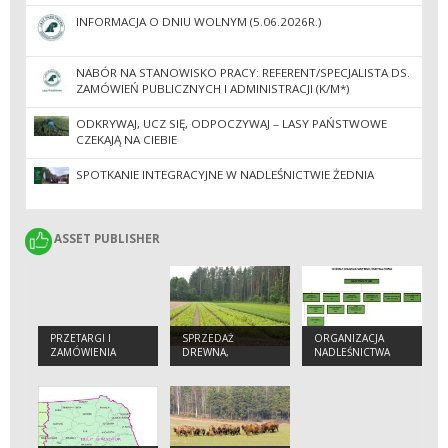
ADMINISTRACJI
INFORMACJA O DNIU WOLNYM (5.06.2026R.)
NABÓR NA STANOWISKO PRACY: REFERENT/SPECJALISTA DS.
ZAMÓWIEŃ PUBLICZNYCH I ADMINISTRACJI (K/M*)
ODKRYWAJ, UCZ SIĘ, ODPOCZYWAJ – LASY PAŃSTWOWE
CZEKAJĄ NA CIEBIE
SPOTKANIE INTEGRACYJNE W NADLEŚNICTWIE ŻEDNIA
ASSET PUBLISHER
ASSET PUBLISHER
PRZETARGI I
SPRZEDAŻ
ORGANIZACJA
ZAMÓWIENIA
DREWNA,
NADLEŚNICTWA
CHOINEK I
SADZONEK