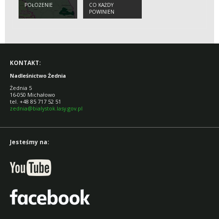
POŁOŻENIE
CO KAŻDY
POWINIEN
WIEDZIEĆ O
ŻUBRZE
KONTAKT:
Nadleśnictwo Żednia
Żednia 5
16-050 Michałowo
tel. +48 85 717 52 51
zednia@bialystok.lasy.gov.pl
Jesteśmy na: