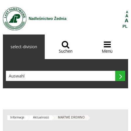
Zum Inhalt wechseln
A
A
Nadleśnictwo Żednia
A
PL


select-division
Suchen
Menü

Informacje
Aktualności
MARTWE DREWNO