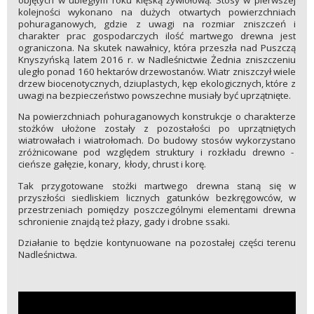
objętych w ubiegłym roku klęską żywiołową. Stosy w pierwszej
kolejności wykonano na dużych otwartych powierzchniach
pohuraganowych, gdzie z uwagi na rozmiar zniszczeń i
charakter prac gospodarczych ilość martwego drewna jest
ograniczona. Na skutek nawałnicy, która przeszła nad Puszczą
Knyszyńską latem 2016 r. w Nadleśnictwie Żednia zniszczeniu
uległo ponad 160 hektarów drzewostanów. Wiatr zniszczył wiele
drzew biocenotycznych, dziuplastych, kęp ekologicznych, które z
uwagi na bezpieczeństwo powszechne musiały być uprzątnięte.
Na powierzchniach pohuraganowych konstrukcje o charakterze
stożków ułożone zostały z pozostałości po uprzątniętych
wiatrowałach i wiatrołomach. Do budowy stosów wykorzystano
zróżnicowane pod względem struktury i rozkładu drewno -
cieńsze gałęzie, konary, kłody, chrust i korę.
Tak przygotowane stożki martwego drewna staną się w
przyszłości siedliskiem licznych gatunków bezkręgowców, w
przestrzeniach pomiędzy poszczególnymi elementami drewna
schronienie znajdą też płazy, gady i drobne ssaki.
Działanie to będzie kontynuowane na pozostałej części terenu
Nadleśnictwa.