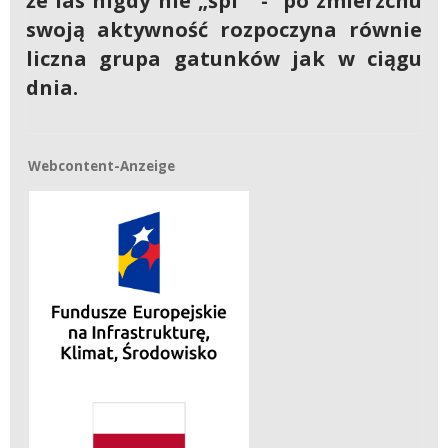
że las nigdy nie „śpi" - po zmierzchu
swoją aktywność rozpoczyna równie
liczna grupa gatunków jak w ciągu
dnia.
Webcontent-Anzeige
Webcontent-Anzeige