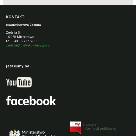
KONTAKT:
Nadleśnictwo Żednia
Żednia 5
16-050 Michałowo
tel. +48 85 717 52 51
zednia@bialystok.lasy.gov.pl
Jesteśmy na: