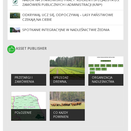
ZAMÓWIEŃ PUBLICZNYCH I ADMINISTRACJI (K/M*)
ODKRYWAJ, UCZ SIĘ, ODPOCZYWAJ – LASY PAŃSTWOWE
CZEKAJĄ NA CIEBIE
SPOTKANIE INTEGRACYJNE W NADLEŚNICTWIE ŻEDNIA
ASSET PUBLISHER
ASSET PUBLISHER
PRZETARGI I
SPRZEDAŻ
ORGANIZACJA
ZAMÓWIENIA
DREWNA,
NADLEŚNICTWA
CHOINEK I
SADZONEK
POŁOŻENIE
CO KAŻDY
POWINIEN
WIEDZIEĆ O
ŻUBRZE