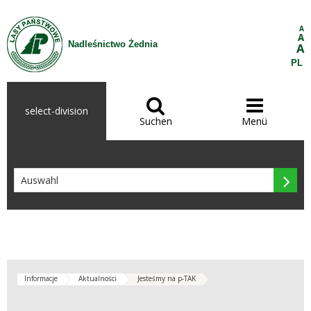
Zum Inhalt wechseln
A
A
Nadleśnictwo Żednia
A
PL


select-division
Suchen
Menü

Informacje
Aktualności
Jesteśmy na p-TAK