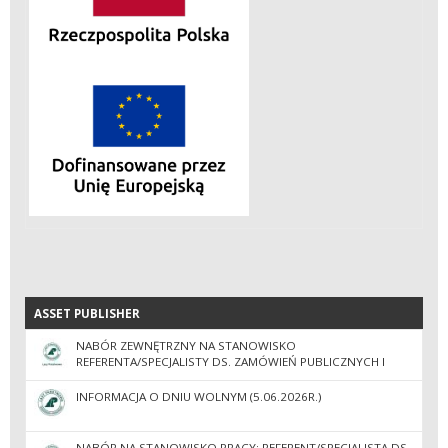
ASSET PUBLISHER
ASSET PUBLISHER
NABÓR ZEWNĘTRZNY NA STANOWISKO
REFERENTA/SPECJALISTY DS. ZAMÓWIEŃ PUBLICZNYCH I
ADMINISTRACJI
INFORMACJA O DNIU WOLNYM (5.06.2026R.)
NABÓR NA STANOWISKO PRACY: REFERENT/SPECJALISTA DS.