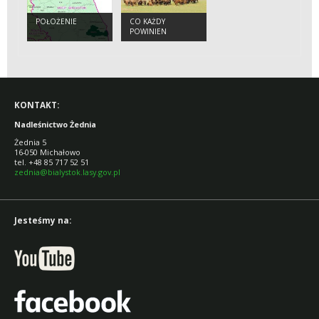
POŁOŻENIE
CO KAŻDY
POWINIEN
WIEDZIEĆ O
ŻUBRZE
KONTAKT:
Nadleśnictwo Żednia
Żednia 5
16-050 Michałowo
tel. +48 85 717 52 51
zednia@bialystok.lasy.gov.pl
Jesteśmy na: