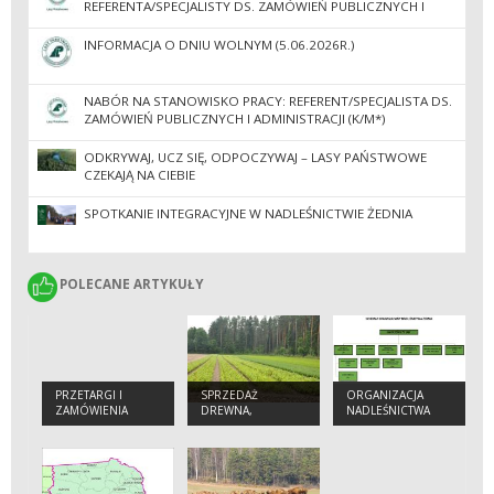
REFERENTA/SPECJALISTY DS. ZAMÓWIEŃ PUBLICZNYCH I
ADMINISTRACJI
INFORMACJA O DNIU WOLNYM (5.06.2026R.)
NABÓR NA STANOWISKO PRACY: REFERENT/SPECJALISTA DS.
ZAMÓWIEŃ PUBLICZNYCH I ADMINISTRACJI (K/M*)
ODKRYWAJ, UCZ SIĘ, ODPOCZYWAJ – LASY PAŃSTWOWE
CZEKAJĄ NA CIEBIE
SPOTKANIE INTEGRACYJNE W NADLEŚNICTWIE ŻEDNIA
POLECANE ARTYKUŁY
POLECANE ARTYKUŁY
PRZETARGI I
SPRZEDAŻ
ORGANIZACJA
ZAMÓWIENIA
DREWNA,
NADLEŚNICTWA
CHOINEK I
SADZONEK