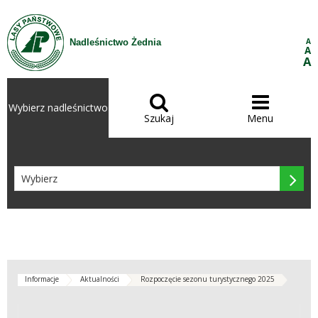
Przejdź do treści
A
Nadleśnictwo Żednia
A
A


Wybierz nadleśnictwo
Szukaj
Menu

Informacje
Aktualności
Rozpoczęcie sezonu turystycznego 2025