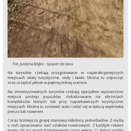
Fot. Justyna Bójko - spacer do lasu
Na turystów czekają przygotowane w najatrakcyjniejszych
miejscach wiaty turystyczne, stoły i ławki. Można tu odpocząć
oraz urządzić piknik w pięknej leśnej scenerii.
Na zmotoryzowanych turystów czekają specjalnie wyznaczone
miejsca postoju pojazdów, zlokalizowane na obrzeżach
kompleksów leśnych lub przy najciekawszych turystycznie
miejscach. Można tu zostawić auto i udać się w dalszą wędrówkę
pieszo lub rowerem.
Coraz liczniejszą grupę stanowią miłośnicy jednośladów. Z myślą
o nich opracowano sieć szlaków rowerowych. Z każdym rokiem
mamy ich w Lasach Państwowych coraz więcej. Ci, którzy jeżdżą