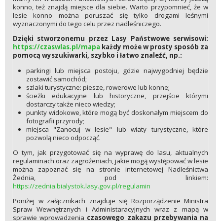
konno, też znajdą miejsce dla siebie. Warto przypomnieć, że w
lesie konno można poruszać się tylko drogami leśnymi
wyznaczonymi do tego celu przez nadleśniczego.
Dzięki stworzonemu przez Lasy Państwowe serwisowi:
https://czaswlas.pl/mapa
każdy może w prosty sposób za
pomocą wyszukiwarki, szybko i łatwo znaleźć, np.:
parkingi lub miejsca postoju, gdzie najwygodniej będzie
zostawić samochód;
szlaki turystyczne: piesze, rowerowe lub konne;
ścieżki edukacyjne lub historyczne, przejście którymi
dostarczy także nieco wiedzy;
punkty widokowe, które mogą być doskonałym miejscem do
fotografii przyrody;
miejsca "Zanocuj w lesie" lub wiaty turystyczne, które
pozwolą nieco odpocząć.
O tym, jak przygotować się na wyprawę do lasu, aktualnych
regulaminach oraz zagrożeniach, jakie mogą występować w lesie
można zapoznać się na stronie internetowej Nadleśnictwa
Żednia, pod linkiem:
https://zednia.bialystok.lasy.gov.pl/regulamin
Poniżej w załącznikach znajduje się Rozporządzenie Ministra
Spraw Wewnętrznych i Administaracyjnych wraz z mapą w
sprawie wprowadzenia
czasowego zakazu przebywania na