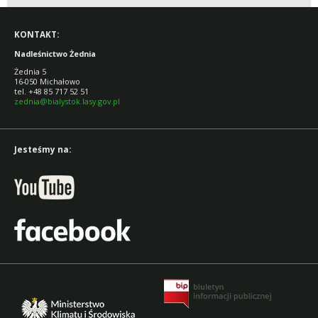
KONTAKT:
Nadleśnictwo Żednia
Żednia 5
16-050 Michałowo
tel. +48 85 717 52 51
zednia@bialystok.lasy.gov.pl
Jesteśmy na: