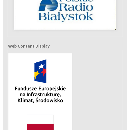
Web Content Display
Web Content Display