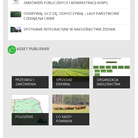
ZAMÓWIEŃ PUBLICZNYCH I ADMINISTRACJI (K/M*)
ODKRYWAJ, UCZ SIĘ, ODPOCZYWAJ – LASY PAŃSTWOWE
CZEKAJĄ NA CIEBIE
SPOTKANIE INTEGRACYJNE W NADLEŚNICTWIE ŻEDNIA
ASSET PUBLISHER
ASSET PUBLISHER
PRZETARGI I
SPRZEDAŻ
ORGANIZACJA
ZAMÓWIENIA
DREWNA,
NADLEŚNICTWA
CHOINEK I
SADZONEK
POŁOŻENIE
CO KAŻDY
POWINIEN
WIEDZIEĆ O
ŻUBRZE