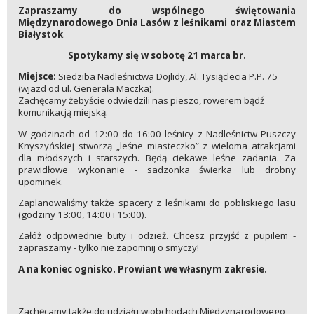
Zapraszamy do wspólnego świętowania
Międzynarodowego Dnia Lasów z leśnikami oraz Miastem
Białystok
.
Spotykamy się w sobotę 21 marca br.
Miejsce:
Siedziba Nadleśnictwa Dojlidy, Al. Tysiąclecia P.P. 75
(wjazd od ul. Generała Maczka).
Zachęcamy żebyście odwiedzili nas pieszo, rowerem bądź
komunikacją miejską.
W godzinach od 12:00 do 16:00 leśnicy z Nadleśnictw Puszczy
Knyszyńskiej stworzą „leśne miasteczko” z wieloma atrakcjami
dla młodszych i starszych. Będą ciekawe leśne zadania. Za
prawidłowe wykonanie - sadzonka świerka lub drobny
upominek.
Zaplanowaliśmy także spacery z leśnikami do pobliskiego lasu
(godziny 13:00, 14:00 i 15:00).
Załóż odpowiednie buty i odzież. Chcesz przyjść z pupilem -
zapraszamy - tylko nie zapomnij o smyczy!
A na koniec ognisko. Prowiant we własnym zakresie.
Zachęcamy także do udziału w obchodach Międzynarodowego