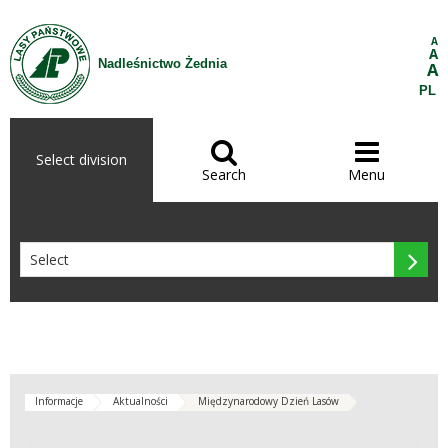
Skip to Content
A
A
Nadleśnictwo Żednia
A
PL


Select division
Search
Menu

Informacje
Aktualności
Międzynarodowy Dzień Lasów