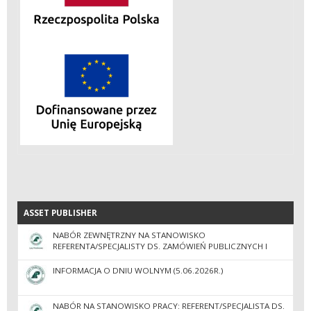
ASSET PUBLISHER
ASSET PUBLISHER
NABÓR ZEWNĘTRZNY NA STANOWISKO
REFERENTA/SPECJALISTY DS. ZAMÓWIEŃ PUBLICZNYCH I
ADMINISTRACJI
INFORMACJA O DNIU WOLNYM (5.06.2026R.)
NABÓR NA STANOWISKO PRACY: REFERENT/SPECJALISTA DS.