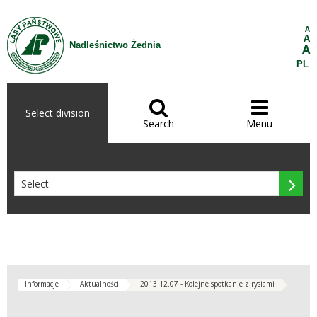
Skip to Content
A
A
Nadleśnictwo Żednia
A
PL


Select division
Search
Menu

Informacje
Aktualności
2013.12.07 - Kolejne spotkanie z rysiami