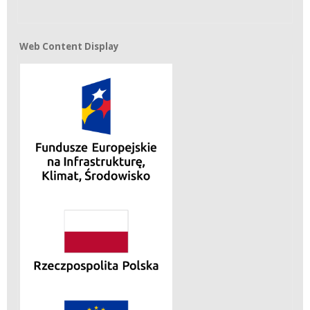
Web Content Display
Web Content Display