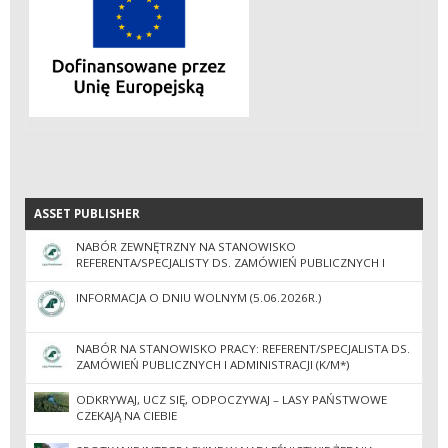
ASSET PUBLISHER
ASSET PUBLISHER
NABÓR ZEWNĘTRZNY NA STANOWISKO
REFERENTA/SPECJALISTY DS. ZAMÓWIEŃ PUBLICZNYCH I
ADMINISTRACJI
INFORMACJA O DNIU WOLNYM (5.06.2026R.)
NABÓR NA STANOWISKO PRACY: REFERENT/SPECJALISTA DS.
ZAMÓWIEŃ PUBLICZNYCH I ADMINISTRACJI (K/M*)
ODKRYWAJ, UCZ SIĘ, ODPOCZYWAJ – LASY PAŃSTWOWE
CZEKAJĄ NA CIEBIE