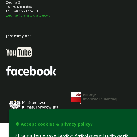
Żednia 5
16-050 Michałowo
tel. +48 85 717 52 51
zednia@bialystok.lasy.gov.pl
Jesteśmy na:
Accesibility declaration
🍪 Accept cookies & privacy policy?
Strony internetowe Las�w Pa�stwowych u�ywaj�