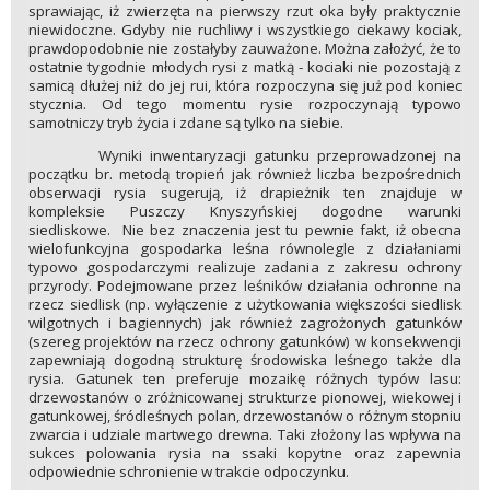
sprawiając, iż zwierzęta na pierwszy rzut oka były praktycznie
niewidoczne. Gdyby nie ruchliwy i wszystkiego ciekawy kociak,
prawdopodobnie nie zostałyby zauważone. Można założyć, że to
ostatnie tygodnie młodych rysi z matką - kociaki nie pozostają z
samicą dłużej niż do jej rui, która rozpoczyna się już pod koniec
stycznia. Od tego momentu rysie rozpoczynają typowo
samotniczy tryb życia i zdane są tylko na siebie.
Wyniki inwentaryzacji gatunku przeprowadzonej na
początku br. metodą tropień jak również liczba bezpośrednich
obserwacji rysia sugerują, iż drapieżnik ten znajduje w
kompleksie Puszczy Knyszyńskiej dogodne warunki
siedliskowe. Nie bez znaczenia jest tu pewnie fakt, iż obecna
wielofunkcyjna gospodarka leśna równolegle z działaniami
typowo gospodarczymi realizuje zadania z zakresu ochrony
przyrody. Podejmowane przez leśników działania ochronne na
rzecz siedlisk (np. wyłączenie z użytkowania większości siedlisk
wilgotnych i bagiennych) jak również zagrożonych gatunków
(szereg projektów na rzecz ochrony gatunków) w konsekwencji
zapewniają dogodną strukturę środowiska leśnego także dla
rysia. Gatunek ten preferuje mozaikę różnych typów lasu:
drzewostanów o zróżnicowanej strukturze pionowej, wiekowej i
gatunkowej, śródleśnych polan, drzewostanów o różnym stopniu
zwarcia i udziale martwego drewna. Taki złożony las wpływa na
sukces polowania rysia na ssaki kopytne oraz zapewnia
odpowiednie schronienie w trakcie odpoczynku.