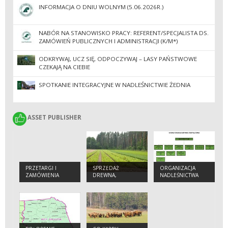
INFORMACJA O DNIU WOLNYM (5.06.2026R.)
NABÓR NA STANOWISKO PRACY: REFERENT/SPECJALISTA DS.
ZAMÓWIEŃ PUBLICZNYCH I ADMINISTRACJI (K/M*)
ODKRYWAJ, UCZ SIĘ, ODPOCZYWAJ – LASY PAŃSTWOWE
CZEKAJĄ NA CIEBIE
SPOTKANIE INTEGRACYJNE W NADLEŚNICTWIE ŻEDNIA
ASSET PUBLISHER
ASSET PUBLISHER
PRZETARGI I
SPRZEDAŻ
ORGANIZACJA
ZAMÓWIENIA
DREWNA,
NADLEŚNICTWA
CHOINEK I
SADZONEK