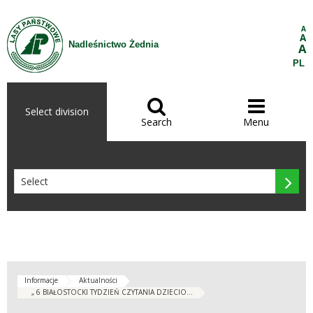
Skip to Content
A
A
Nadleśnictwo Żednia
A
PL


Select division
Search
Menu

Informacje
Aktualności
„ 6 BIAŁOSTOCKI TYDZIEŃ CZYTANIA DZIECIO...