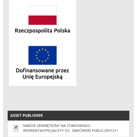
ASSET PUBLISHER
ASSET PUBLISHER
NABÓR ZEWNĘTRZNY NA STANOWISKO
REFERENTA/SPECJALISTY DS. ZAMÓWIEŃ PUBLICZNYCH I
ADMINISTRACJI