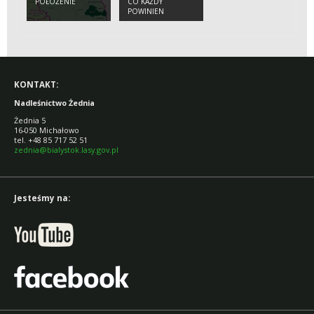
POŁOŻENIE
CO KAŻDY
POWINIEN
WIEDZIEĆ O
ŻUBRZE
KONTAKT:
Nadleśnictwo Żednia
Żednia 5
16-050 Michałowo
tel. +48 85 717 52 51
zednia@bialystok.lasy.gov.pl
Jesteśmy na: