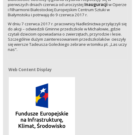
pierwszych dniach czerwca od uroczystej
Inauguracji
w Operze
i Filharmonii Białostockiej Europejskim Centrum Sztuki w
Białymstoku i potrwają do 9 czerwca 2017 r.
W dniu 7 czerwca 2017 r. pracownicy Nadleśnictwa przyłączyli się
do akcji – odwiedzili Gminne przedszkole w Michałowie, gdzie
czytali dzieciom opowiadania o zwierzętach, przyrodzie i lesie.
Szczególnie dużym zainteresowaniem przedszkolaków cieszyły
się wiersze Tadeusza Goleckiego zebrane w tomiku pt. „Las uczy
nas".
Web Content Display
Web Content Display