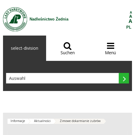
Zum Inhalt wechseln
A
A
Nadleśnictwo Żednia
A
PL


select-division
Suchen
Menü

Informacje
Aktualności
Zimowe dokarmianie żubrów