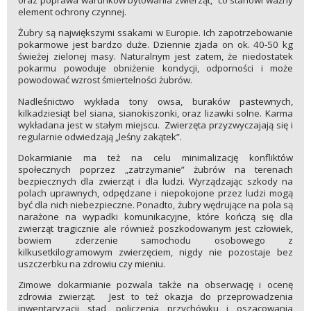
oraz poprawa warunków bytowania zwierząt, co stanowi ważny
element ochrony czynnej.
Żubry są największymi ssakami w Europie. Ich zapotrzebowanie
pokarmowe jest bardzo duże. Dziennie zjada on ok. 40-50 kg
świeżej zielonej masy. Naturalnym jest zatem, że niedostatek
pokarmu powoduje obniżenie kondycji, odporności i może
powodować wzrost śmiertelności żubrów.
Nadleśnictwo wykłada tony owsa, buraków pastewnych,
kilkadziesiąt bel siana, sianokiszonki, oraz lizawki solne. Karma
wykładana jest w stałym miejscu. Zwierzęta przyzwyczajają się i
regularnie odwiedzają „leśny zakątek”.
Dokarmianie ma też na celu minimalizację konfliktów
społecznych poprzez „zatrzymanie” żubrów na terenach
bezpiecznych dla zwierząt i dla ludzi. Wyrządzając szkody na
polach uprawnych, odpędzane i niepokojone przez ludzi mogą
być dla nich niebezpieczne. Ponadto, żubry wędrujące na pola są
narażone na wypadki komunikacyjne, które kończą się dla
zwierząt tragicznie ale również poszkodowanym jest człowiek,
bowiem zderzenie samochodu osobowego z
kilkusetkilogramowym zwierzęciem, nigdy nie pozostaje bez
uszczerbku na zdrowiu czy mieniu.
Zimowe dokarmianie pozwala także na obserwację i ocenę
zdrowia zwierząt. Jest to też okazja do przeprowadzenia
inwentaryzacji stad, policzenia przychówku i oszacowania