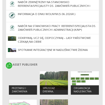
NABÓR ZEWNĘTRZNY NA STANOWISKO
REFERENTA/SPECJALISTY DS. ZAMÓWIEŃ PUBLICZNYCH I
ADMINISTRACJI
INFORMACJA O DNIU WOLNYM (5.06.2026R.)
NABÓR NA STANOWISKO PRACY: REFERENT/SPECJALISTA DS.
ZAMÓWIEŃ PUBLICZNYCH I ADMINISTRACJI (K/M*)
ODKRYWAJ, UCZ SIĘ, ODPOCZYWAJ – LASY PAŃSTWOWE
CZEKAJĄ NA CIEBIE
SPOTKANIE INTEGRACYJNE W NADLEŚNICTWIE ŻEDNIA
ASSET PUBLISHER
ASSET PUBLISHER
PRZETARGI I
SPRZEDAŻ
ORGANIZACJA
ZAMÓWIENIA
DREWNA,
NADLEŚNICTWA
CHOINEK I
SADZONEK