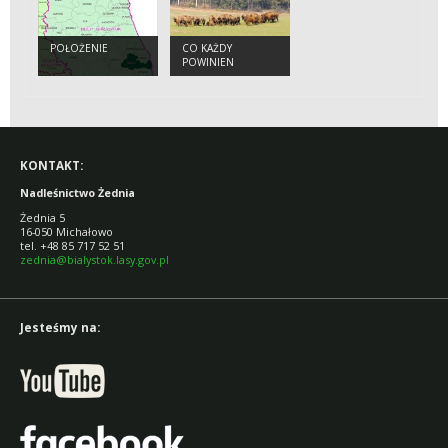
POŁOŻENIE
CO KAŻDY
POWINIEN
WIEDZIEĆ O
ŻUBRZE
KONTAKT:
Nadleśnictwo Żednia
Żednia 5
16-050 Michałowo
tel. +48 85 717 52 51
zednia@bialystok.lasy.gov.pl
Jesteśmy na: