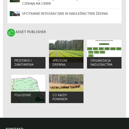
CZEKAJĄ NA CIEBIE
SPOTKANIE INTEGRACYJNE W NADLEŚNICTWIE ŻEDNIA
ASSET PUBLISHER
ASSET PUBLISHER
PRZETARGI I
SPRZEDAŻ
ORGANIZACJA
ZAMÓWIENIA
DREWNA,
NADLEŚNICTWA
CHOINEK I
SADZONEK
POŁOŻENIE
CO KAŻDY
POWINIEN
WIEDZIEĆ O
ŻUBRZE