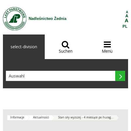
Zum Inhalt wechseln
A
A
Nadleśnictwo Żednia
A
PL


select-division
Suchen
Menü

Informacje
Aktualności
Stan siły wyższej - 4 miesiące po hurag...