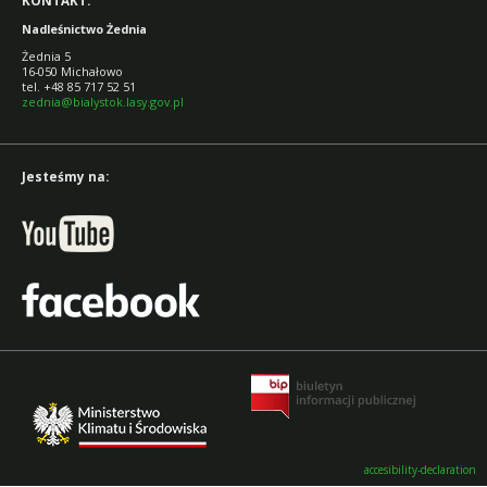
KONTAKT:
Nadleśnictwo Żednia
Żednia 5
16-050 Michałowo
tel. +48 85 717 52 51
zednia@bialystok.lasy.gov.pl
Jesteśmy na:
accesibility-declaration