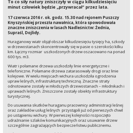
To co siły natury zniszczyły w ciągu kilkudziesięciu
minut człowiek będzie „przywracał" przez lata.
17 czerwca 2016 r. ok. godz. 15.30 nad rejonem Puszczy
Knyszyńskiej przeszła nawałnica, która spowodowała
znaczne zniszczenia w lasach Nadleśnictw: Żednia,
Supraśl, Dojlidy.
Huraganowy wiatr objął obszar kilkudziesięciu tysięcy ha, szkody
w drzewostanach skoncentrowały się w pasie o szerokości kilku
km. Łączny rozmiar uszkodzonych drzew oszacowano na ponad
600 tys. m3.
Wiatr i połamane drzewa uszkodziły linie energetyczne i
telefoniczne. Połamane drzewa zatarasowały drogi oraz linie
kolejowe. W wielu miejscach wichura uszkodziła ogrodzenia
upraw leśnych, infrastrukturę techniczną. Znaczne straty
odnotowane zostały w młodszych drzewostanach – młodnikach i
uprawach leśnych. Zniszczone zostały obiekty infrastruktury
turystycznej.
Do usuwania skutków huraganu pracownicy administracji leśnej
oraz zakładów usług leśnych przystąpili już od pierwszych chwil
po ustąpieniu wichury. W pierwszej kolejności rozpoczęto
udrażnianie szlaków komunikacyjnych oraz usuwanie drzew
szczególnie zagrażających bezpieczeństwu publicznemu.