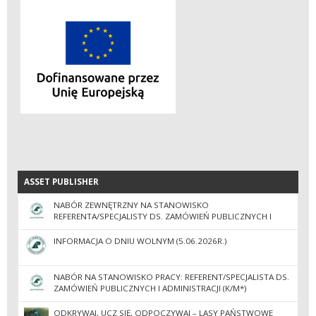
ASSET PUBLISHER
ASSET PUBLISHER
NABÓR ZEWNĘTRZNY NA STANOWISKO
REFERENTA/SPECJALISTY DS. ZAMÓWIEŃ PUBLICZNYCH I
ADMINISTRACJI
INFORMACJA O DNIU WOLNYM (5.06.2026R.)
NABÓR NA STANOWISKO PRACY: REFERENT/SPECJALISTA DS.
ZAMÓWIEŃ PUBLICZNYCH I ADMINISTRACJI (K/M*)
ODKRYWAJ, UCZ SIĘ, ODPOCZYWAJ – LASY PAŃSTWOWE