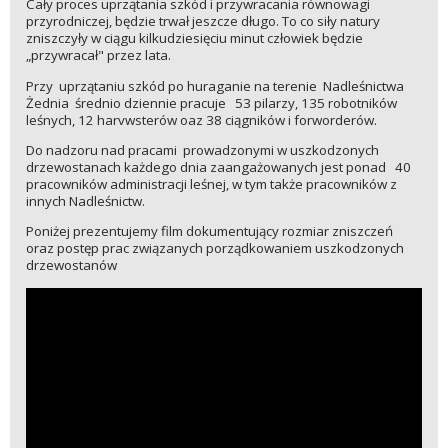
Cały proces uprzątania szkód i przywracania równowagi
przyrodniczej, będzie trwał jeszcze długo. To co siły natury
zniszczyły w ciągu kilkudziesięciu minut człowiek będzie
„przywracał" przez lata.
Przy uprzątaniu szkód po huraganie na terenie Nadleśnictwa
Żednia średnio dziennie pracuje 53 pilarzy, 135 robotników
leśnych, 12 harvwsterów oaz 38 ciągników i forworderów.
Do nadzoru nad pracami prowadzonymi w uszkodzonych
drzewostanach każdego dnia zaangażowanych jest ponad 40
pracowników administracji leśnej, w tym także pracowników z
innych Nadleśnictw.
Poniżej prezentujemy film dokumentujący rozmiar zniszczeń
oraz postęp prac związanych porządkowaniem uszkodzonych
drzewostanów