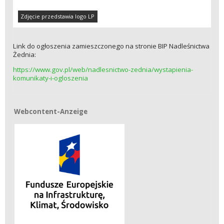
Zdjęcie przedstawia logo LP
Link do ogłoszenia zamieszczonego na stronie BIP Nadleśnictwa
Żednia:
https://www.gov.pl/web/nadlesnictwo-zednia/wystapienia-
komunikaty-i-ogloszenia
Webcontent-Anzeige
Webcontent-Anzeige