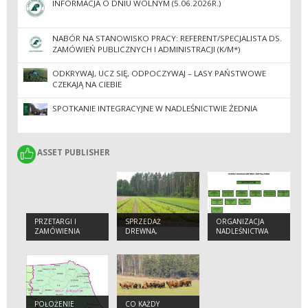
INFORMACJA O DNIU WOLNYM (5.06.2026R.)
NABÓR NA STANOWISKO PRACY: REFERENT/SPECJALISTA DS.
ZAMÓWIEŃ PUBLICZNYCH I ADMINISTRACJI (K/M*)
ODKRYWAJ, UCZ SIĘ, ODPOCZYWAJ – LASY PAŃSTWOWE
CZEKAJĄ NA CIEBIE
SPOTKANIE INTEGRACYJNE W NADLEŚNICTWIE ŻEDNIA
ASSET PUBLISHER
ASSET PUBLISHER
PRZETARGI I
SPRZEDAŻ
ORGANIZACJA
ZAMÓWIENIA
DREWNA,
NADLEŚNICTWA
CHOINEK I
SADZONEK
POŁOŻENIE
CO KAŻDY