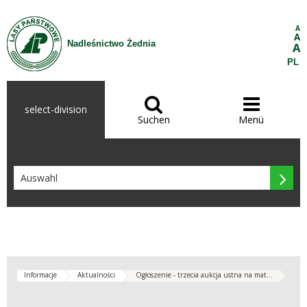
Zum Inhalt wechseln
A
A
Nadleśnictwo Żednia
A
PL


select-division
Suchen
Menü

Informacje
Aktualności
Ogłoszenie - trzecia aukcja ustna na mat...