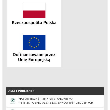
ASSET PUBLISHER
ASSET PUBLISHER
NABÓR ZEWNĘTRZNY NA STANOWISKO
REFERENTA/SPECJALISTY DS. ZAMÓWIEŃ PUBLICZNYCH I
ADMINISTRACJI