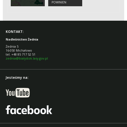
POWINIEN
WIEDZIEĆ O
ŻUBRZE
KONTAKT:
Nadleśnictwo Żednia
Żednia 5
16-050 Michałowo
tel. +48 85 717 52 51
zednia@bialystok.lasy.gov.pl
Jesteśmy na: