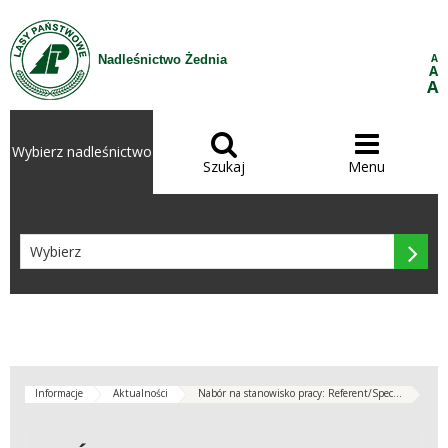
Przejdź do treści
A
Nadleśnictwo Żednia
A
A


Wybierz nadleśnictwo
Szukaj
Menu

Informacje
Aktualności
Nabór na stanowisko pracy: Referent/Spec...