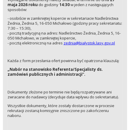
maja 2026 roku
do godziny
14:30
w jeden z następujących
sposobów:
- osobiście w zamkniętej kopercie w sekretariacie Nadleśnictwa
Żednia, Żednia 5, 16-050 Michałowo (godziny pracy sekretariatu:
7:30 – 15:30),
- pocztą tradycyjną na adres: Nadleśnictwo Żednia, Żednia 5, 16-
050 Michałowo, w zamkniętej kopercie,
- pocztą elektroniczną na adres
zednia@bialystok.lasy.gov.pl
Każda z form przesłania ofert powinna być opatrzona klauzulą:
„Nabór na stanowisko Referenta/Specjalisty ds.
zamówień publicznych i administracji”.
Dokumenty złożone po terminie nie będą rozpatrywane ani
zwracane do nadawcy (decyduje data wpływu do sekretariatu).
Wszystkie dokumenty, które zostały dostarczone w procesie
rekrutacji zostaną komisyjnie zniszczone po zakończeniu
naboru.