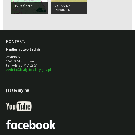
POŁOŻENIE
CO KAŻDY
POWINIEN
WIEDZIEĆ O
ŻUBRZE
KONTAKT:
Nadleśnictwo Żednia
Żednia 5
16-050 Michałowo
tel. +48 85 717 52 51
zednia@bialystok.lasy.gov.pl
Jesteśmy na: