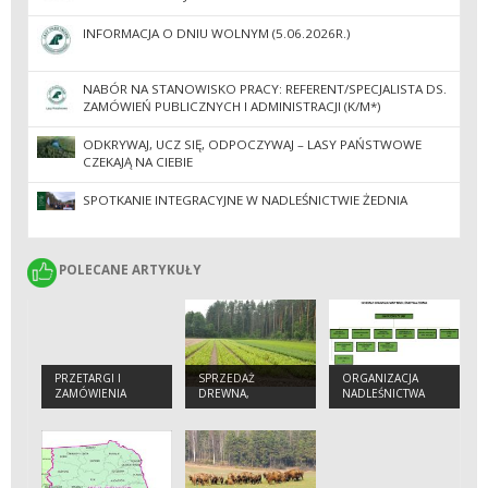
ADMINISTRACJI
INFORMACJA O DNIU WOLNYM (5.06.2026R.)
NABÓR NA STANOWISKO PRACY: REFERENT/SPECJALISTA DS.
ZAMÓWIEŃ PUBLICZNYCH I ADMINISTRACJI (K/M*)
ODKRYWAJ, UCZ SIĘ, ODPOCZYWAJ – LASY PAŃSTWOWE
CZEKAJĄ NA CIEBIE
SPOTKANIE INTEGRACYJNE W NADLEŚNICTWIE ŻEDNIA
POLECANE ARTYKUŁY
POLECANE ARTYKUŁY
PRZETARGI I
SPRZEDAŻ
ORGANIZACJA
ZAMÓWIENIA
DREWNA,
NADLEŚNICTWA
CHOINEK I
SADZONEK