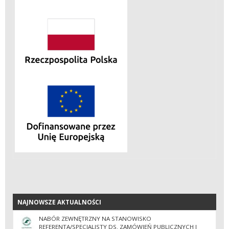
NAJNOWSZE AKTUALNOŚCI
NAJNOWSZE AKTUALNOŚCI
NABÓR ZEWNĘTRZNY NA STANOWISKO
REFERENTA/SPECJALISTY DS. ZAMÓWIEŃ PUBLICZNYCH I