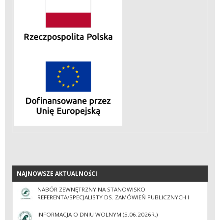
NAJNOWSZE AKTUALNOŚCI
NAJNOWSZE AKTUALNOŚCI
NABÓR ZEWNĘTRZNY NA STANOWISKO
REFERENTA/SPECJALISTY DS. ZAMÓWIEŃ PUBLICZNYCH I
ADMINISTRACJI
INFORMACJA O DNIU WOLNYM (5.06.2026R.)