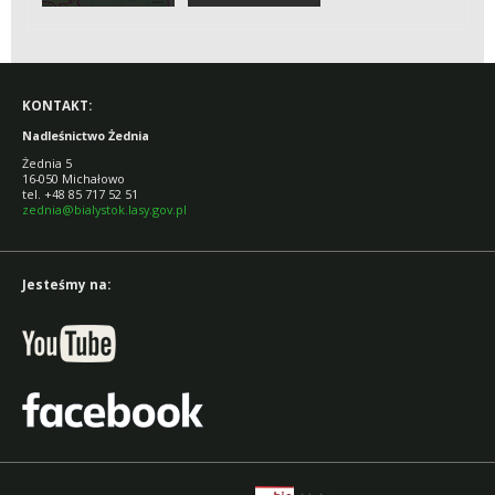
WIEDZIEĆ O
ŻUBRZE
KONTAKT:
Nadleśnictwo Żednia
Żednia 5
16-050 Michałowo
tel. +48 85 717 52 51
zednia@bialystok.lasy.gov.pl
Jesteśmy na: