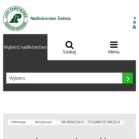
Przejdź do treści
A
Nadleśnictwo Żednia
A
A


Wybierz nadleśnictwo
Szukaj
Menu

Informacje
Aktualności
NA KRAŃCACH... TOŻSAMOŚĆ MIEJSCA