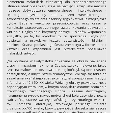
elementem malarskich eksploracji dla czasoprzestrzennego
istnienia obok obserwacji staje się pamięć. Pamięć jako matryca
naszego doświadczenia emocjonalnego i intelektualnego –
rejestruje indywidualny kod znaczeń wewnętrznego i
zewnętrznego świata oraz osobisty sygnifikat wizualizacji tychże
bytów. Badanie wektorów przedmiotowości oraz czasu w
kontekście czasoprzestrzennego uwarunkowania pozwala na
wnikanie i zgłębianie korytarzy pamięci – śladów wspomnień,
wszystko, po to, by wydobyć to, co sportretuje ukryty pod
powierzchnią prawdziwy kształt rzeczywistości – bliskiej i
dalekiej. „Ściana” podlaskiego świata zamknięta w formie koloru,
kształtu oraz wspomnień jest przedmiotem poszukiwań
malarskich artystki.
„Na wystawie w Białymstoku pokazane są obrazy nakładane
grubymi impastami, jak np. u Cybisa, szybko malowane, jakby
czas na malowanie bezpowrotnie się kończył. Są one czasami
nostalgiczne, a innym razem dramatyczne. Zbliżają się także do
zasad amerykańskiego abstrakcyjnego ekspresjonizmu i tradycji
infomel z lat 40. i 50. XX wieku. Widzimy obrazy prawie czarne, z
zapadającym zmrokiem, w którym pobłyskują ostatnie promienie
czerwonego zachodzącego słońca. Czasami dostrzegamy
fragmenty przyrody, nawet motyw drogi kojarzący się z późną
twórczością Stanisława Wyspiańskiego czy zmarłego w 2010
roku Tomasza Tatarczyka, czołowego polskiego malarza
przełomu XX/XXI wieku, który z pewnością doczeka się jeszcze
ponownego odkrycia”, o czym pisze Krzysztof Jurecki we wstępie