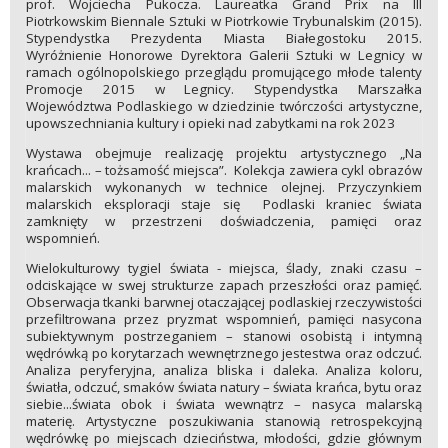
prof. Wojciecha Pukocza. Laureatka Grand Prix na III
Piotrkowskim Biennale Sztuki w Piotrkowie Trybunalskim (2015).
Stypendystka Prezydenta Miasta Białegostoku 2015.
Wyróżnienie Honorowe Dyrektora Galerii Sztuki w Legnicy w
ramach ogólnopolskiego przeglądu promującego młode talenty
Promocje 2015 w Legnicy. Stypendystka Marszałka
Województwa Podlaskiego w dziedzinie twórczości artystyczne,
upowszechniania kultury i opieki nad zabytkami na rok 2023
Wystawa obejmuje realizację projektu artystycznego „Na
krańcach... – tożsamość miejsca”. Kolekcja zawiera cykl obrazów
malarskich wykonanych w technice olejnej. Przyczynkiem
malarskich eksploracji staje się Podlaski kraniec świata
zamknięty w przestrzeni doświadczenia, pamięci oraz
wspomnień.
Wielokulturowy tygiel świata - miejsca, ślady, znaki czasu –
odciskające w swej strukturze zapach przeszłości oraz pamięć.
Obserwacja tkanki barwnej otaczającej podlaskiej rzeczywistości
przefiltrowana przez pryzmat wspomnień, pamięci nasycona
subiektywnym postrzeganiem – stanowi osobistą i intymną
wędrówką po korytarzach wewnętrznego jestestwa oraz odczuć.
Analiza peryferyjna, analiza bliska i daleka. Analiza koloru,
światła, odczuć, smaków świata natury – świata krańca, bytu oraz
siebie...świata obok i świata wewnątrz – nasyca malarską
materię. Artystyczne poszukiwania stanowią retrospekcyjną
wędrówkę po miejscach dzieciństwa, młodości, gdzie głównym