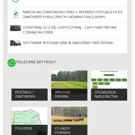
NABÓR NA STANOWISKO PRACY: REFERENT/SPECJALISTA DS.
ZAMÓWIEŃ PUBLICZNYCH I ADMINISTRACJI (K/M*)
ODKRYWAJ, UCZ SIĘ, ODPOCZYWAJ – LASY PAŃSTWOWE
CZEKAJĄ NA CIEBIE
SPOTKANIE INTEGRACYJNE W NADLEŚNICTWIE ŻEDNIA
POLECANE ARTYKUŁY
POLECANE ARTYKUŁY
PRZETARGI I
SPRZEDAŻ
ORGANIZACJA
ZAMÓWIENIA
DREWNA,
NADLEŚNICTWA
CHOINEK I
SADZONEK
POŁOŻENIE
CO KAŻDY
POWINIEN